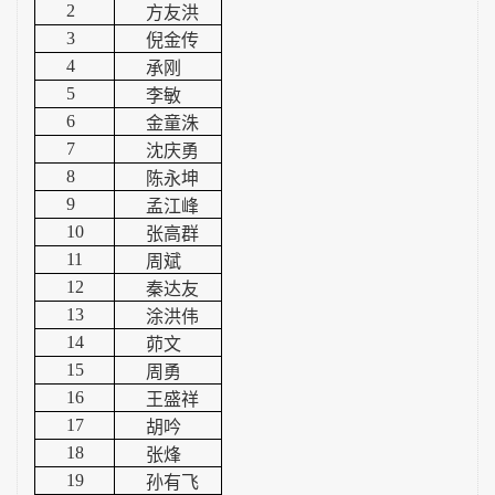
2
方友洪
3
倪金传
4
承刚
5
李敏
6
金童洙
7
沈庆勇
8
陈永坤
9
孟江峰
10
张高群
11
周斌
12
秦达友
13
涂洪伟
14
茆文
15
周勇
16
王盛祥
17
胡吟
18
张烽
19
孙有飞