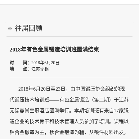
工艺大赛
往届回顾
需求调研
2018年有色金属锻造培训班圆满结束
雅岛学习网
时 间：
2018年6月20日
往届培训
地 点：
江苏无锡
讲师自荐
2018
年
6
月
20
日至
23
日，由中国锻压协会组织的现
代锻压技术培训班——有色金属锻造（第二期）于江苏
证书查询
无锡鼎尚皇冠酒店圆满举行。本期培训班有来自
17
家锻
联系我们
造企业的技术骨干和技术管理人员参加了培训。课程以
铝合金锻造为主，钛合金锻造为辅，从锻件材料出发，
中国锻压协会