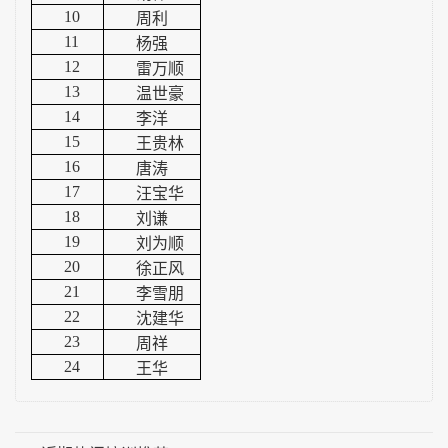
10
周利
11
杨强
12
雷万顺
13
温世豪
14
李洋
15
王贵林
16
唐涛
17
汪宝华
18
刘谦
19
刘为顺
20
徐正风
21
李雪朋
22
沈建华
23
周祥
24
王华