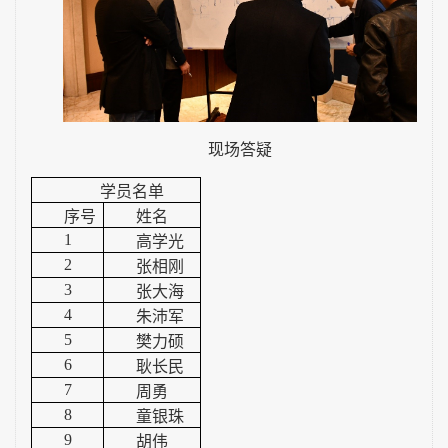
现场答疑
学员名单
序号
姓名
1
高学光
2
张相刚
3
张大海
4
朱沛军
5
樊力硕
6
耿长民
7
周勇
8
童银珠
9
胡伟