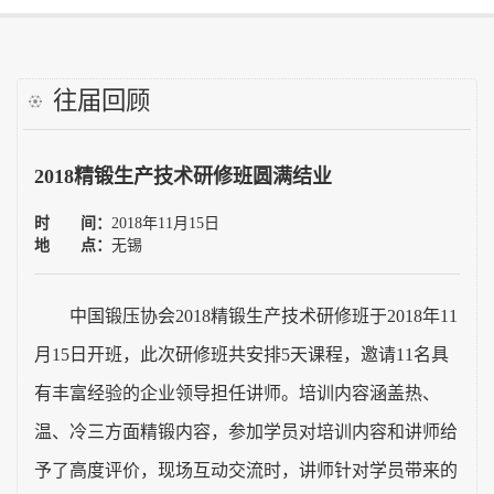
工艺大赛
往届回顾
需求调研
2018精锻生产技术研修班圆满结业
雅岛学习网
时 间：
2018年11月15日
往届培训
地 点：
无锡
讲师自荐
中国锻压协会2018精锻生产技术研修班于2018年11
月15日开班，此次研修班共安排5天课程，邀请11名具
证书查询
有丰富经验的企业领导担任讲师。培训内容涵盖热、
联系我们
温、冷三方面精锻内容，参加学员对培训内容和讲师给
予了高度评价，现场互动交流时，讲师针对学员带来的
中国锻压协会