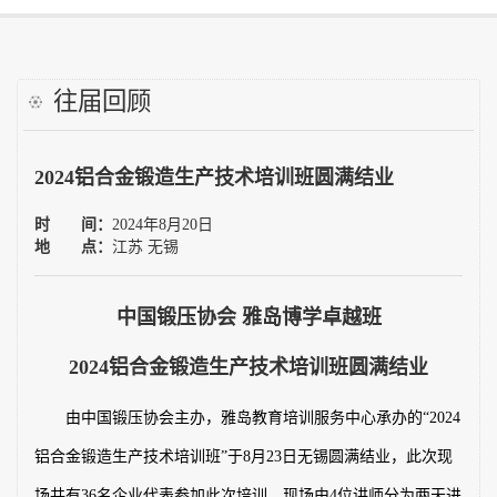
工艺大赛
往届回顾
需求调研
2024铝合金锻造生产技术培训班圆满结业
雅岛学习网
时 间：
2024年8月20日
往届培训
地 点：
江苏 无锡
讲师自荐
中国锻压协会 雅岛博学卓越班
证书查询
2024
铝合金锻造生产技术培训班圆满结业
由中国锻压协会主办，雅岛教育培训服务中心承办的“
2024
联系我们
铝合金锻造生产技术培训班”于
8
月
23
日无锡圆满结业，此次现
中国锻压协会
场共有
36
名企业代表参加此次培训，现场由
4
位讲师分为两天进