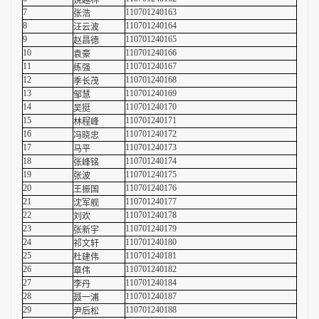
饶越林
7
110701240163
张浩
8
110701240164
汪云波
9
110701240165
赵昌德
10
110701240166
袁豪
11
110701240167
练强
12
110701240168
季长茂
13
110701240169
邹慧
14
110701240170
吴挺
15
110701240171
林程峰
16
110701240172
冯晓忠
17
110701240173
马平
18
110701240174
张峰铭
19
110701240175
张波
20
110701240176
王振国
21
110701240177
沈军舰
22
110701240178
刘欢
23
110701240179
张新宇
24
110701240180
祁文轩
25
110701240181
杜建伟
26
110701240182
章伟
27
110701240184
李丹
28
110701240187
聂一浦
29
110701240188
尹后松