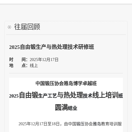
工艺大赛
往届回顾
需求调研
2025自由锻生产与热处理技术研修班
雅岛学习网
时 间：
2025年12月17日
往届培训
地 点：
线上
讲师自荐
中国锻压协会雅岛博学卓越班
自由锻
与热处理
线上培训
2025
证书查询
生产工艺
技术
班
圆满
结业
联系我们
2
02
5年12月17日至18日，由中国
锻压
协会
雅岛
教育培训服
中国锻压协会