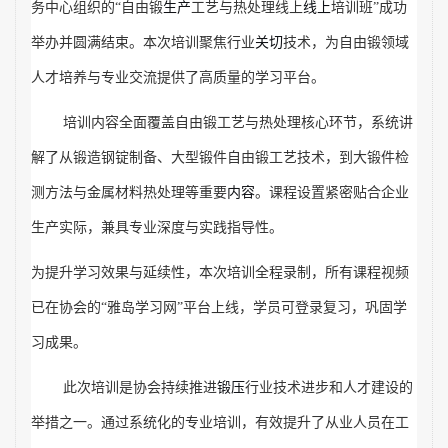
务中心组织的
“自由锻
生产
工艺与热处理线上
线上
培训班
”成功
举办并圆满结束。本次培训聚焦行业
关切
技术，为自由锻领域
人才培养与专业交流提供了高质量的学习平台。
培训内容全面覆盖自由锻工艺与热处理核心环节，系统讲
解了从锻造钢锭制备、大型锻件自由锻工艺技术，到大锻件检
测方法与金属材料热处理等重要
内容
。课程设置紧密贴合企业
生产实际，兼具专业深度与实践指导性。
为提升学习效果与延续性，本次培训全程录制，所有课程视频
已在协会的
“雅岛学习网”平台上线，学员可登录复习，巩固学
习成果。
此次培训是协会持续推进
锻压
行业技术进步和人才建设的
举措之一。通过系统化的专业培训，有效提升了从业人员在工